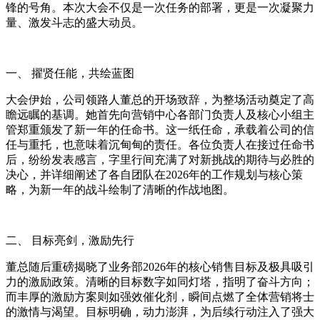
锋的号角。本次大会不仅是一次任务的部署，更是一次凝聚力
量、激发斗志的盛大动员。
一、
擢贤任能，共绘蓝图
大会伊始，公司领路人董总的开场致辞，为整场活动奠定了高
瞻远瞩的基调。
她
首先向营销中心各部门负责人及核心小组主
管郑重颁发了新一年的任命书。这一纸任命，承载着公司的信
任与重托，也意味着沉甸甸的责任。各位负责人在接过任命书
后，纷纷发表感言，字里行间充满了对新挑战的期待与必胜的
决心，并详细阐述了各自团队在
2026
年的工作规划与核心策
略，为新一年的战斗绘制了清晰的作战地图。
二、
目标亮剑，激励先行
董总随后重磅揭晓了业务部
2026
年的核心销售目标及极具吸引
力的激励政策。清晰的目标数字如同灯塔，指明了奋斗方向；
而丰厚的激励方案则如强效催化剂，瞬间点燃了全体营销将士
的激情与渴望。目标明确，动力澎湃，为后续行动注入了强大