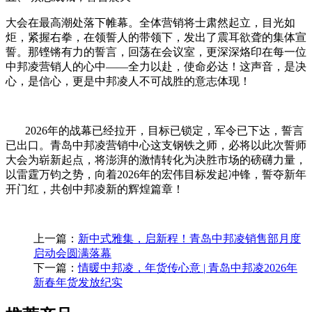
大会在最高潮处落下帷幕。全体营销将士肃然起立，目光如
炬，紧握右拳，在领誓人的带领下，发出了震耳欲聋的集体宣
誓。那铿锵有力的誓言，回荡在会议室，更深深烙印在每一位
中邦凌营销人的心中
——
全力以赴，使命必达
！
这声音，是决
心，是信心，更是中邦凌人不可战胜的意志体现！
2026
年的战幕已经拉开，目标已锁定，军令已下达，誓言
已出口。青岛中邦凌营销中心这支钢铁之师，必将以此次誓师
大会为崭新起点，将澎湃的激情转化为决胜市场的磅礴力量，
以雷霆万钧之势，向着
2026
年的宏伟目标发起冲锋，誓夺新年
开门红，共创中邦凌新的辉煌篇章！
上一篇：
新中式雅集，启新程！青岛中邦凌销售部月度
启动会圆满落幕
下一篇：
情暖中邦凌，年货传心意 | 青岛中邦凌2026年
新春年货发放纪实