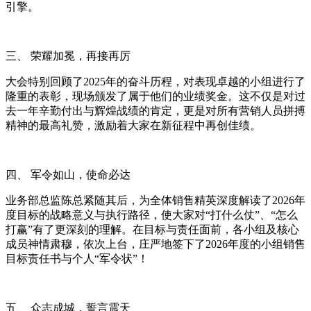
引擎。
三、
荣耀加冕，再接再厉
大会特别回顾了
2025
年的奋斗历程，对表现卓越的小组进行了
隆重的表彰，现场颁发了属于他们的
业绩
奖金。这不仅是对过
去一年辛勤付出与辉煌战绩的肯定，更是对所有营销人员拼搏
精神的最高礼赞，激励着大家在新征程中再创佳绩。
四、
军令如山，使命必达
业务部总监陈总紧随其后，为全体销售精英深度解读了
2026
年
度目标的战略意义与执行路径，使大家对
“
打什么仗
”
、
“
怎么
打赢
”
有了更深刻的理解。在目标与责任面前，各小组及核心
成员神情肃穆，依次上台，庄严地签下了
2026
年度的小组销售
目标责任书与个人
“
军令状
”
！
五、
众志成城，誓言震天