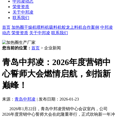
中邦凌动态
荣誉资质
关于中邦凌
联系我们
首页
加热圈
干燥机
喂料机
吸料机
蛟龙上料机
合作案例
中邦凌
动态
荣誉资质
关于中邦凌
联系我们
您当前的位置：
首页
> 企业新闻
青岛中邦凌：2026年度营销中
心誓师大会燃情启航，剑指新
巅峰！
来源：
青岛中邦凌
|
发布日期：2026-01-23
2026
年
1
月
22
日，青岛中邦凌营销中心会议室内
，
公司
2026
年度营销中心誓师大会在此隆重举行，正式吹响新一年冲