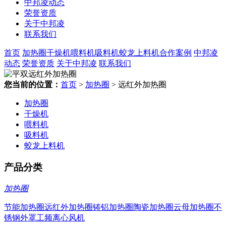
中邦凌动态
荣誉资质
关于中邦凌
联系我们
首页
加热圈
干燥机
喂料机
吸料机
蛟龙上料机
合作案例
中邦凌
动态
荣誉资质
关于中邦凌
联系我们
您当前的位置：
首页
>
加热圈
> 远红外加热圈
加热圈
干燥机
喂料机
吸料机
蛟龙上料机
产品分类
加热圈
节能加热圈
远红外加热圈
铸铝加热圈
陶瓷加热圈
云母加热圈
不
锈钢外罩
工频离心风机