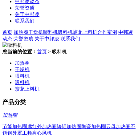
中邦凌动态
荣誉资质
关于中邦凌
联系我们
首页
加热圈
干燥机
喂料机
吸料机
蛟龙上料机
合作案例
中邦凌
动态
荣誉资质
关于中邦凌
联系我们
您当前的位置：
首页
> 吸料机
加热圈
干燥机
喂料机
吸料机
蛟龙上料机
产品分类
加热圈
节能加热圈
远红外加热圈
铸铝加热圈
陶瓷加热圈
云母加热圈
不
锈钢外罩
工频离心风机