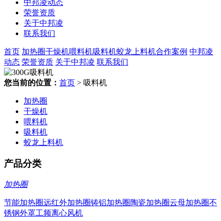
中邦凌动态
荣誉资质
关于中邦凌
联系我们
首页
加热圈
干燥机
喂料机
吸料机
蛟龙上料机
合作案例
中邦凌
动态
荣誉资质
关于中邦凌
联系我们
您当前的位置：
首页
> 吸料机
加热圈
干燥机
喂料机
吸料机
蛟龙上料机
产品分类
加热圈
节能加热圈
远红外加热圈
铸铝加热圈
陶瓷加热圈
云母加热圈
不
锈钢外罩
工频离心风机