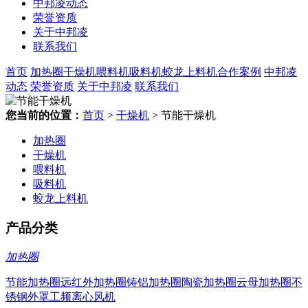
中邦凌动态
荣誉资质
关于中邦凌
联系我们
首页
加热圈
干燥机
喂料机
吸料机
蛟龙上料机
合作案例
中邦凌
动态
荣誉资质
关于中邦凌
联系我们
您当前的位置：
首页
>
干燥机
> 节能干燥机
加热圈
干燥机
喂料机
吸料机
蛟龙上料机
产品分类
加热圈
节能加热圈
远红外加热圈
铸铝加热圈
陶瓷加热圈
云母加热圈
不
锈钢外罩
工频离心风机