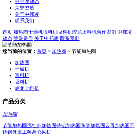
中邦凌动态
荣誉资质
关于中邦凌
联系我们
首页
加热圈
干燥机
喂料机
吸料机
蛟龙上料机
合作案例
中邦凌
动态
荣誉资质
关于中邦凌
联系我们
您当前的位置：
首页
>
加热圈
> 节能加热圈
加热圈
干燥机
喂料机
吸料机
蛟龙上料机
产品分类
加热圈
节能加热圈
远红外加热圈
铸铝加热圈
陶瓷加热圈
云母加热圈
不
锈钢外罩
工频离心风机