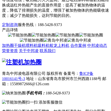
换成远红外热能产生的直接作用是：提高了被加热物体的温
度，降低了排潮损失的温度，增强了被加热物体的热能吸收速
度；减少了热能损失，达到节能的目的。
定制咨询
服务热线：
188-5428-9373
产品详情
加热圈
干燥机
喂料机
吸料机
蛟龙上料机
合作案例
中邦凌动态
荣誉资质
关于中邦凌
联系我们
青岛中邦凌电器有限公司 版权所有
备案号：
鲁ICP备
10016141号-3
地址：山东省青岛市胶州市兰州西路1188号
邮
箱：15589872666@126.com
手机号码：
188-5428-9373
扫一扫 添加客服微信