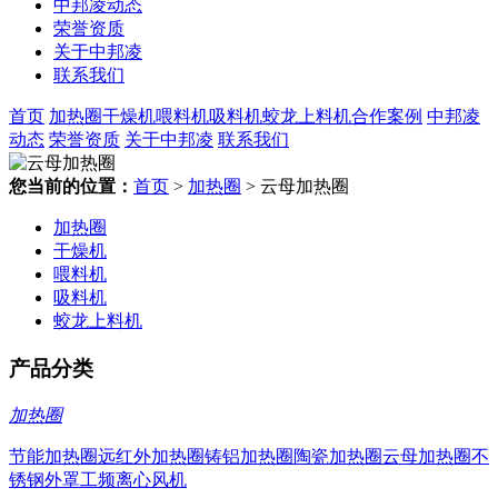
中邦凌动态
荣誉资质
关于中邦凌
联系我们
首页
加热圈
干燥机
喂料机
吸料机
蛟龙上料机
合作案例
中邦凌
动态
荣誉资质
关于中邦凌
联系我们
您当前的位置：
首页
>
加热圈
> 云母加热圈
加热圈
干燥机
喂料机
吸料机
蛟龙上料机
产品分类
加热圈
节能加热圈
远红外加热圈
铸铝加热圈
陶瓷加热圈
云母加热圈
不
锈钢外罩
工频离心风机