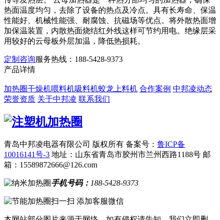
热面温度均匀，去除了设备的热点及冷点。具有长寿命、保温
性能好、机械性能强、耐腐蚀、抗磁场等优点。将外散热面增
加保温装置，内散热面烧结红外线这样可节约用电。绝缘层采
用较好的云母板外层加温，降低热损耗。
定制咨询
服务热线：
188-5428-9373
产品详情
加热圈
干燥机
喂料机
吸料机
蛟龙上料机
合作案例
中邦凌动态
荣誉资质
关于中邦凌
联系我们
青岛中邦凌电器有限公司 版权所有
备案号：
鲁ICP备
10016141号-3
地址：山东省青岛市胶州市兰州西路1188号
邮
箱：15589872666@126.com
手机号码：
188-5428-9373
扫一扫 添加客服微信
本网站部分图片来源于网络，如有侵权请告知，我们立即删