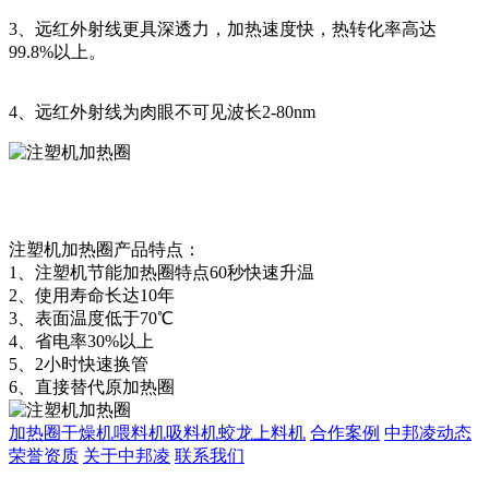
3、远红外射线更具深透力，加热速度快，热转化率高达
99.8%以上。
4、远红外射线为肉眼不可见波长2-80nm
注塑机加热圈产品特点：
1、注塑机节能加热圈特点60秒快速升温
2、使用寿命长达10年
3、表面温度低于70℃
4、省电率30%以上
5、2小时快速换管
6、直接替代原加热圈
加热圈
干燥机
喂料机
吸料机
蛟龙上料机
合作案例
中邦凌动态
荣誉资质
关于中邦凌
联系我们