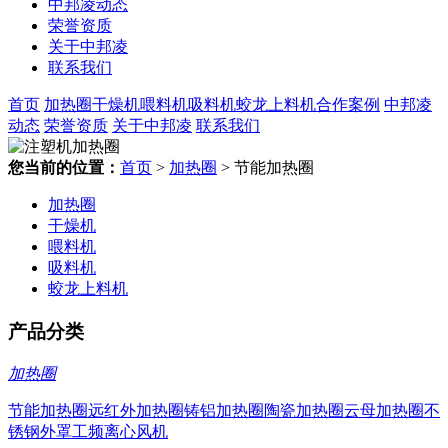
中邦凌动态
荣誉资质
关于中邦凌
联系我们
首页
加热圈
干燥机
喂料机
吸料机
蛟龙上料机
合作案例
中邦凌
动态
荣誉资质
关于中邦凌
联系我们
您当前的位置：
首页
>
加热圈
> 节能加热圈
加热圈
干燥机
喂料机
吸料机
蛟龙上料机
产品分类
加热圈
节能加热圈
远红外加热圈
铸铝加热圈
陶瓷加热圈
云母加热圈
不
锈钢外罩
工频离心风机