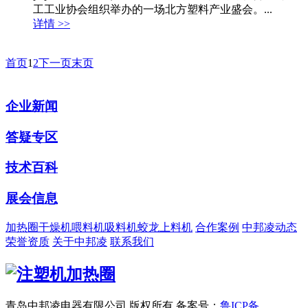
工工业协会组织举办的一场北方塑料产业盛会。...
详情 >>
首页
1
2
下一页
末页
企业新闻
答疑专区
技术百科
展会信息
加热圈
干燥机
喂料机
吸料机
蛟龙上料机
合作案例
中邦凌动态
荣誉资质
关于中邦凌
联系我们
青岛中邦凌电器有限公司 版权所有
备案号：
鲁ICP备