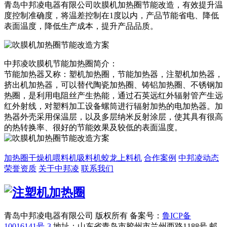
青岛中邦凌电器有限公司吹膜机加热圈节能改造，有效提升温
度控制准确度，将温差控制在1度以内，产品节能省电、降低
表面温度，降低生产成本，提升产品品质。
中邦凌吹膜机节能加热圈简介：
节能加热器又称：塑机加热圈，节能加热器，注塑机加热器，
挤出机加热器，可以替代陶瓷加热圈、铸铝加热圈、不锈钢加
热圈，是利用电阻丝产生热能，通过石英远红外辐射管产生远
红外射线，对塑料加工设备螺筒进行辐射加热的电加热器。加
热器外壳采用保温层，以及多层纳米反射涂层，使其具有很高
的热转换率、很好的节能效果及较低的表面温度。
加热圈
干燥机
喂料机
吸料机
蛟龙上料机
合作案例
中邦凌动态
荣誉资质
关于中邦凌
联系我们
青岛中邦凌电器有限公司 版权所有
备案号：
鲁ICP备
10016141号-3
地址：山东省青岛市胶州市兰州西路1188号
邮